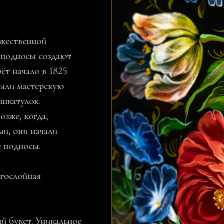
жественной
е подносы создают
ёт начало в 1825
рыли мастерскую
шкатулок.
озже, когда,
и, они начали
е подносы.
гослойная
 букет. Уникальное