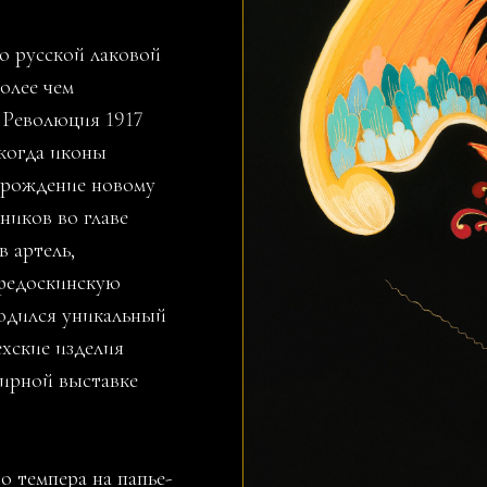
ю русской лаковой
олее чем
 Революция 1917
 когда иконы
 рождение новому
ников во главе
 артель,
федоскинскую
родился уникальный
ехские изделия
мирной выставке
 темпера на папье-