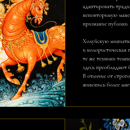
адаптировать тради
неповторимую манер
признание публики.
Холуйскую миниатю
и колористическая г
те же техники темп
здесь преобладают 
В отличие от строг
живопись более мяг