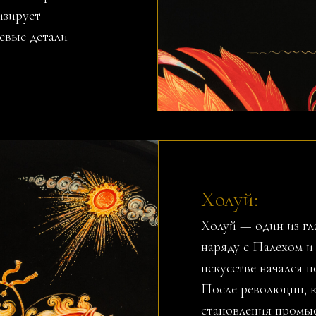
изирует
чевые детали
Холуй:
Холуй — один из г
наряду с Палехом и
искусстве начался 
После революции, к
становления промыс