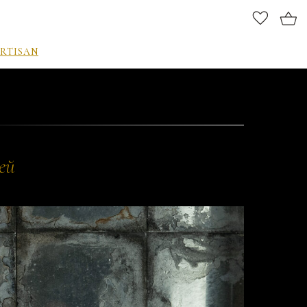
RTISAN
ей