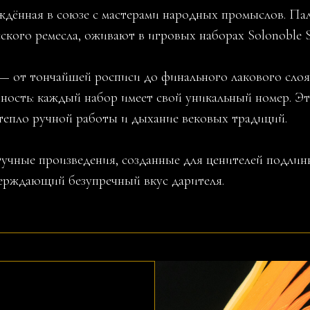
ждённая в союзе с мастерами народных промыслов. Пал
ского ремесла, оживают в игровых наборах Solonoble So
— от тончайшей росписи до финального лакового слоя
ность: каждый набор имеет свой уникальный номер. Эт
 тепло ручной работы и дыхание вековых традиций.
учные произведения, созданные для ценителей подлинн
ерждающий безупречный вкус дарителя.