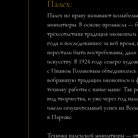
Палех:
Палех по праву называют колыбель
миниатюры. В основе промысла — б
трёхсотлетняя традиция иконописи.
года и последовавшее за ней время,
перестали быть востребованы, дали
искусству. В 1924 году семеро худож
с Иваном Голиковым объединились в
вобравшую традиции иконописи и 
технику работы с папье-маше. Так 
вид творчества, и уже через год пал
имели оглушительный успех на Все
в Париже.
Техника палехской миниатюры — это