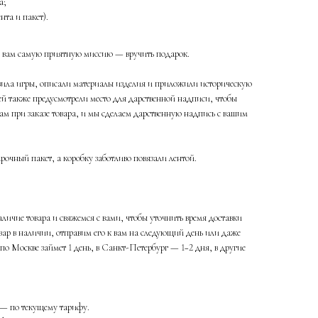
а;
нта и пакет).
в вам самую приятную миссию — вручить подарок.
вила игры, описали материалы изделия и приложили историческую
ей также предусмотрели место для дарственной надписи, чтобы
ам при заказе товара, и мы сделаем дарственную надпись с вашим
очный пакет, а коробку заботливо повязали лентой.
личие товара и свяжемся с вами, чтобы уточнить время доставки
овар в наличии, отправим его к вам на следующий день или даже
 по Москве займет 1 день, в Санкт-Петербург — 1−2 дня, в другие
— по текущему тарифу.