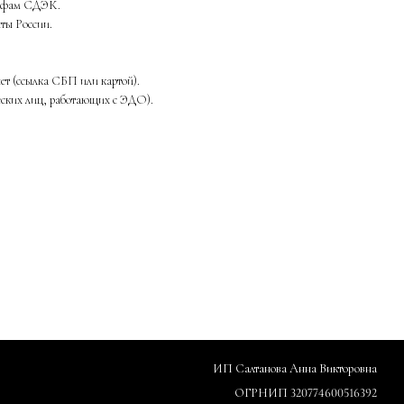
рифам СДЭК.
ты России.
ет (ссылка СБП или картой).
еских лиц, работающих с ЭДО).
ИП Салтанова Анна Викторовна
ОГРНИП 320774600516392