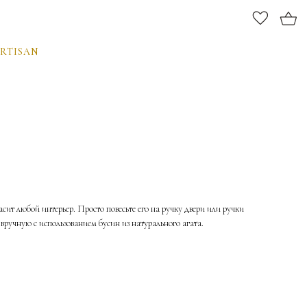
RTISAN
сит любой интерьер. Просто повесьте его на ручку двери или ручки
вручную с использованием бусин из натурального агата.