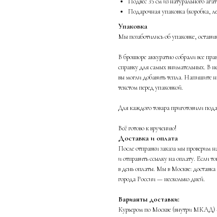
Подвес 35 см из натурального агат
Подарочная упаковка (коробка, ле
Упаковка
Мы позаботились об упаковке, остави
В брошюре аккуратно собрали все пра
справку для самых внимательных. В н
вы могли добавить тепла. Напишите н
текстом перед упаковкой.
Для каждого товара приготовили подар
Всё готово к вручению!
Доставка и оплата
После отправки заказа мы проверим на
и отправить ссылку на оплату. Если т
в день оплаты. Мы в Москве: доставка
города России — несколько дней.
Варианты доставки:
Курьером по Москве (внутри МКАД) 