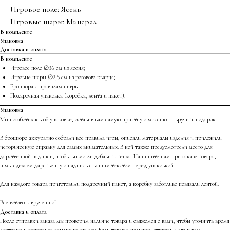
Игровое поле: Ясень
Игровые шары: Минерал
В комплекте
Упаковка
Доставка и оплата
В комплекте
Игровое поле ∅36 см из ясеня;
Игровые шары ∅2,5 см из розового кварца;
Брошюра с правилами игры.
Подарочная упаковка (коробка, лента и пакет).
Упаковка
Мы позаботились об упаковке, оставив вам самую приятную миссию — вручить подарок.
В брошюре аккуратно собрали все правила игры, описали материалы изделия и приложили
историческую справку для самых внимательных. В ней также предусмотрели место для
дарственной надписи, чтобы вы могли добавить тепла. Напишите нам при заказе товара,
и мы сделаем дарственную надпись с вашим текстом перед упаковкой.
Для каждого товара приготовили подарочный пакет, а коробку заботливо повязали лентой.
Всё готово к вручению!
Доставка и оплата
После отправки заказа мы проверим наличие товара и свяжемся с вами, чтобы уточнить время
доставки и отправить ссылку на оплату. Если товар в наличии, отправим его к вам