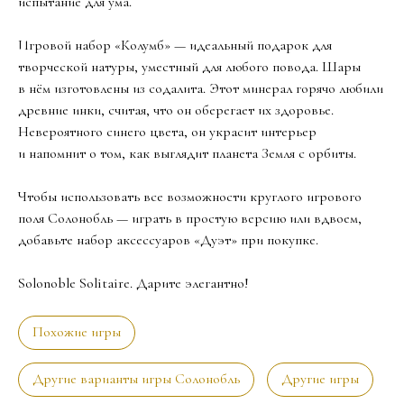
испытание для ума.
Игровой набор «Колумб» — идеальный подарок для
творческой натуры, уместный для любого повода. Шары
в нём изготовлены из содалита. Этот минерал горячо любили
древние инки, считая, что он оберегает их здоровье.
Невероятного синего цвета, он украсит интерьер
и напомнит о том, как выглядит планета Земля с орбиты.
Чтобы использовать все возможности круглого игрового
поля Солонобль — играть в простую версию или вдвоем,
добавьте набор аксессуаров «Дуэт» при покупке.
Solonoble Solitaire. Дарите элегантно!
Похожие игры
Другие варианты игры Солонобль
Другие игры