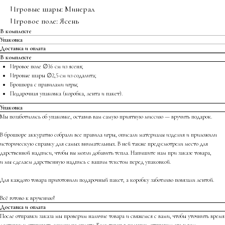
Игровые шары: Минерал
Игровое поле: Ясень
В комплекте
Упаковка
Доставка и оплата
В комплекте
Игровое поле ∅36 см из ясеня;
Игровые шары ∅2,5 см из содалита;
Брошюра с правилами игры;
Подарочная упаковка (коробка, лента и пакет).
Упаковка
Мы позаботились об упаковке, оставив вам самую приятную миссию — вручить подарок.
В брошюре аккуратно собрали все правила игры, описали материалы изделия и приложили
историческую справку для самых внимательных. В ней также предусмотрели место для
дарственной надписи, чтобы вы могли добавить тепла. Напишите нам при заказе товара,
и мы сделаем дарственную надпись с вашим текстом перед упаковкой.
Для каждого товара приготовили подарочный пакет, а коробку заботливо повязали лентой.
Всё готово к вручению!
Доставка и оплата
После отправки заказа мы проверим наличие товара и свяжемся с вами, чтобы уточнить время
доставки и отправить ссылку на оплату. Если товар в наличии, отправим его к вам