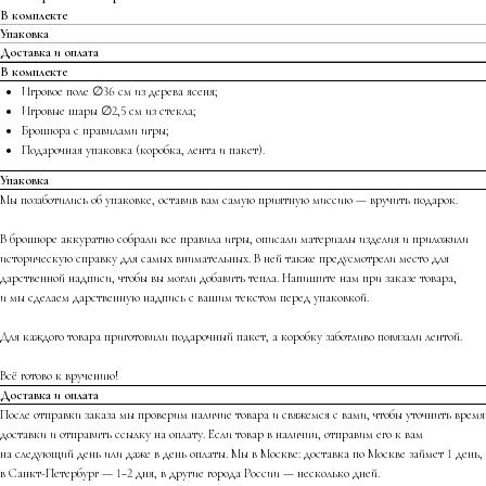
В комплекте
Упаковка
Доставка и оплата
В комплекте
Игровое поле ∅36 см из дерева ясеня;
Игровые шары ∅2,5 см из стекла;
Брошюра с правилами игры;
Подарочная упаковка (коробка, лента и пакет).
Упаковка
Мы позаботились об упаковке, оставив вам самую приятную миссию — вручить подарок.
В брошюре аккуратно собрали все правила игры, описали материалы изделия и приложили
историческую справку для самых внимательных. В ней также предусмотрели место для
дарственной надписи, чтобы вы могли добавить тепла. Напишите нам при заказе товара,
и мы сделаем дарственную надпись с вашим текстом перед упаковкой.
Для каждого товара приготовили подарочный пакет, а коробку заботливо повязали лентой.
Всё готово к вручению!
Доставка и оплата
После отправки заказа мы проверим наличие товара и свяжемся с вами, чтобы уточнить время
доставки и отправить ссылку на оплату. Если товар в наличии, отправим его к вам
на следующий день или даже в день оплаты. Мы в Москве: доставка по Москве займет 1 день,
в Санкт-Петербург — 1−2 дня, в другие города России — несколько дней.