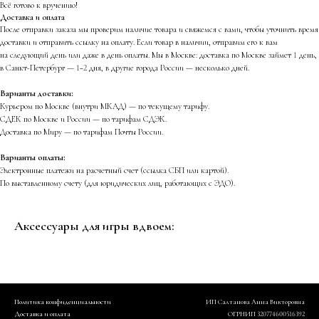
Всё готово к вручению!
Доставка и оплата
После отправки заказа мы проверим наличие товара и свяжемся с вами, чтобы уточнить время
доставки и отправить ссылку на оплату. Если товар в наличии, отправим его к вам
на следующий день или даже в день оплаты. Мы в Москве: доставка по Москве займет 1 день,
в Санкт-Петербург — 1−2 дня, в другие города России — несколько дней.
Варианты доставки:
Курьером по Москве (внутри МКАД) — по текущему тарифу.
СДЕК по Москве и России — по тарифам СДЭК.
Доставка по Миру — по тарифам Почты России.
Варианты оплаты:
Электронные платежи на расчетный счет (ссылка СБП или картой).
По выставленному счету (для юридических лиц, работающих с ЭДО).
Аксессуары для игры вдвоем:
Политика конфиденциальности
ИП Салтанова Анна Викторовна
Доставка и оплата
ОГРНИП 320774600516392