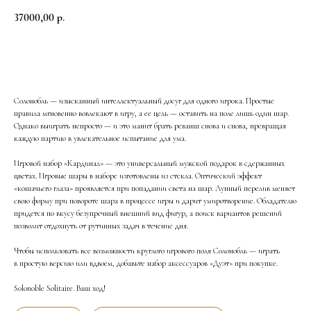
37000,00
р.
В корзину
Солонобль — изысканный интеллектуальный досуг для одного игрока. Простые
правила мгновенно вовлекают в игру, а ее цель — оставить на поле лишь один шар.
Однако выиграть непросто — и это манит брать реванш снова и снова, превращая
каждую партию в увлекательное испытание для ума.
Игровой набор «Кардинал» — это универсальный мужской подарок в сдержанных
цветах. Игровые шары в наборе изготовлены из стекла. Оптический эффект
«кошачьего глаза» проявляется при попадании света на шар. Лунный перелив меняет
свою форму при повороте шара в процессе игры и дарит умиротворение. Обладателю
придется по вкусу безупречный внешний вид фигур, а поиск вариантов решений
позволит отдохнуть от рутинных задач в течение дня.
Чтобы использовать все возможности круглого игрового поля Солонобль — играть
в простую версию или вдвоем, добавьте набор аксессуаров «Дуэт» при покупке.
Solonoble Solitaire. Ваш ход!