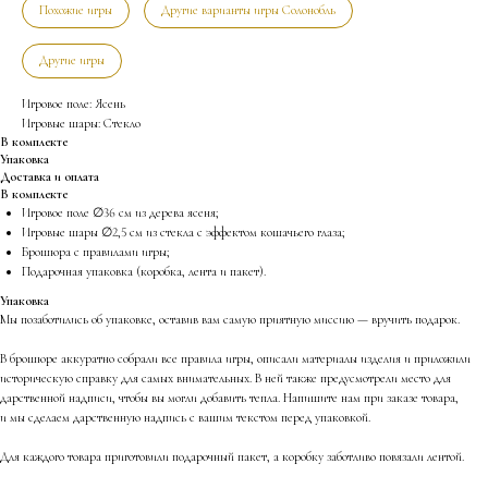
Похожие игры
Другие варианты игры Солонобль
Другие игры
Игровое поле: Ясень
Игровые шары: Стекло
В комплекте
Упаковка
Доставка и оплата
В комплекте
Игровое поле ∅36 см из дерева ясеня;
Игровые шары ∅2,5 см из стекла с эффектом кошачьего глаза;
Брошюра с правилами игры;
Подарочная упаковка (коробка, лента и пакет).
Упаковка
Мы позаботились об упаковке, оставив вам самую приятную миссию — вручить подарок.
В брошюре аккуратно собрали все правила игры, описали материалы изделия и приложили
историческую справку для самых внимательных. В ней также предусмотрели место для
дарственной надписи, чтобы вы могли добавить тепла. Напишите нам при заказе товара,
и мы сделаем дарственную надпись с вашим текстом перед упаковкой.
Для каждого товара приготовили подарочный пакет, а коробку заботливо повязали лентой.