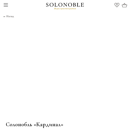
0
← Назад
Солонобль «Кардинал»