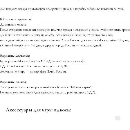
Для каждого товара приготовили подарочный пакет, а коробку заботливо повязали лентой.
Всё готово к вручению!
Доставка и оплата
После отправки заказа мы проверим наличие товара и свяжемся с вами, чтобы уточнить время
доставки и отправить ссылку на оплату. Если товар в наличии, отправим его к вам
на следующий день или даже в день оплаты. Мы в Москве: доставка по Москве займет 1 день,
в Санкт-Петербург — 1−2 дня, в другие города России — несколько дней.
Варианты доставки:
Курьером по Москве (внутри МКАД) — по текущему тарифу.
СДЕК по Москве и России — по тарифам СДЭК.
Доставка по Миру — по тарифам Почты России.
Варианты оплаты:
Электронные платежи на расчетный счет (ссылка СБП или картой).
По выставленному счету (для юридических лиц, работающих с ЭДО).
Аксессуары для игры вдвоем: