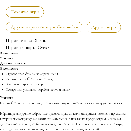
Похожие игры
Другие варианты игры Солонобль
Другие игры
Игровое поле: Ясень
Игровые шары: Стекло
В комплекте
Упаковка
Доставка и оплата
В комплекте
Игровое поле ∅36 см из дерева ясеня;
Игровые шары ∅2,5 см из стекла;
Брошюра с правилами игры;
Подарочная упаковка (коробка, лента и пакет).
Упаковка
Мы позаботились об упаковке, оставив вам самую приятную миссию — вручить подарок.
В брошюре аккуратно собрали все правила игры, описали материалы изделия и приложили
историческую справку для самых внимательных. В ней также предусмотрели место для
дарственной надписи, чтобы вы могли добавить тепла. Напишите нам при заказе товара,
и мы сделаем дарственную надпись с вашим текстом перед упаковкой.