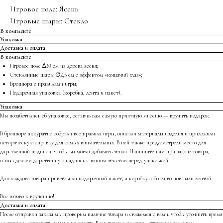
Игровое поле: Ясень
Игровые шары: Стекло
В комплекте
Упаковка
Доставка и оплата
В комплекте
Игровое поле ∆30 см из дерева ясеня;
Стеклянные шары ∅2,5 см с эффектом «кошачий глаз»;
Брошюра с правилами игры;
Подарочная упаковка (коробка, лента и пакет).
Упаковка
Мы позаботились об упаковке, оставив вам самую приятную миссию — вручить подарок.
В брошюре аккуратно собрали все правила игры, описали материалы изделия и приложили
историческую справку для самых внимательных. В ней также предусмотрели место для
дарственной надписи, чтобы вы могли добавить тепла. Напишите нам при заказе товара,
и мы сделаем дарственную надпись с вашим текстом перед упаковкой.
Для каждого товара приготовили подарочный пакет, а коробку заботливо повязали лентой.
Всё готово к вручению!
Доставка и оплата
После отправки заказа мы проверим наличие товара и свяжемся с вами, чтобы уточнить время
доставки и отправить ссылку на оплату. Если товар в наличии, отправим его к вам